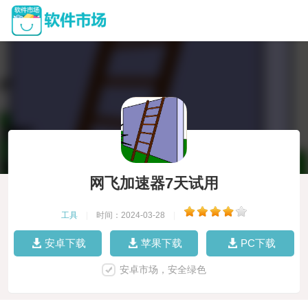
网飞加速器7天试用
工具
|
时间：2024-03-28
|
安卓下载
苹果下载
PC下载
安卓市场，安全绿色