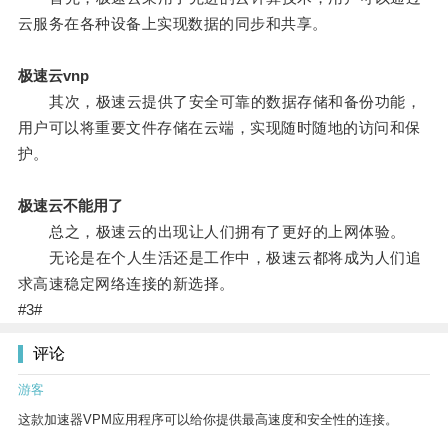
云服务在各种设备上实现数据的同步和共享。
极速云vnp
其次，极速云提供了安全可靠的数据存储和备份功能，
用户可以将重要文件存储在云端，实现随时随地的访问和保
护。
极速云不能用了
总之，极速云的出现让人们拥有了更好的上网体验。
无论是在个人生活还是工作中，极速云都将成为人们追
求高速稳定网络连接的新选择。
#3#
评论
游客
这款加速器VPM应用程序可以给你提供最高速度和安全性的连接。