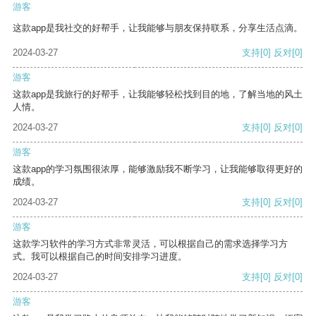
游客
这款app是我社交的好帮手，让我能够与朋友保持联系，分享生活点滴。
2024-03-27
支持
[0]
反对
[0]
游客
这款app是我旅行的好帮手，让我能够轻松找到目的地，了解当地的风土
人情。
2024-03-27
支持
[0]
反对
[0]
游客
这款app的学习氛围很浓厚，能够激励我不断学习，让我能够取得更好的
成绩。
2024-03-27
支持
[0]
反对
[0]
游客
这款学习软件的学习方式非常灵活，可以根据自己的需求选择学习方
式。我可以根据自己的时间安排学习进度。
2024-03-27
支持
[0]
反对
[0]
游客