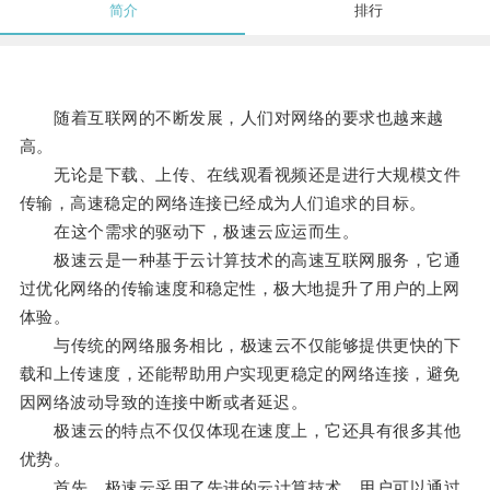
简介
排行
随着互联网的不断发展，人们对网络的要求也越来越
高。
无论是下载、上传、在线观看视频还是进行大规模文件
传输，高速稳定的网络连接已经成为人们追求的目标。
在这个需求的驱动下，极速云应运而生。
极速云是一种基于云计算技术的高速互联网服务，它通
过优化网络的传输速度和稳定性，极大地提升了用户的上网
体验。
与传统的网络服务相比，极速云不仅能够提供更快的下
载和上传速度，还能帮助用户实现更稳定的网络连接，避免
因网络波动导致的连接中断或者延迟。
极速云的特点不仅仅体现在速度上，它还具有很多其他
优势。
首先，极速云采用了先进的云计算技术，用户可以通过