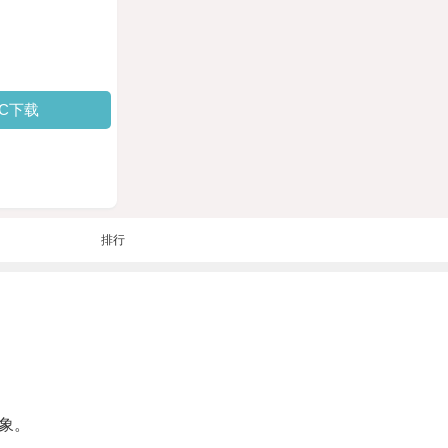
PC下载
排行
象。