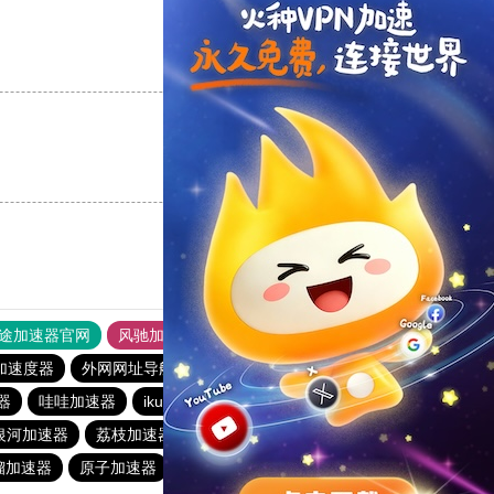
支持
[0]
反对
[0]
支持
[0]
反对
[0]
途加速器官网
风驰加速器
旋风加速器
加速度器
外网网址导航
软件中心
anyconnect
1元机场
器
哇哇加速器
ikuuu.me加速器官网
abc加速器
银河加速器
荔枝加速器
蜜蜂加速器
anyconnect
榴加速器
原子加速器
1元机场
青柠加速器
青柠加速器