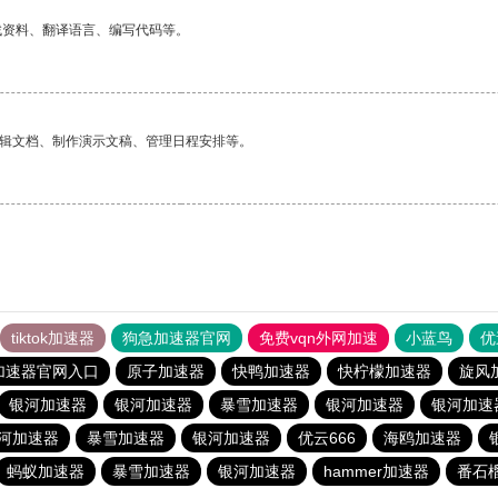
找资料、翻译语言、编写代码等。
编辑文档、制作演示文稿、管理日程安排等。
tiktok加速器
狗急加速器官网
免费vqn外网加速
小蓝鸟
优
加速器官网入口
原子加速器
快鸭加速器
快柠檬加速器
旋风
银河加速器
银河加速器
暴雪加速器
银河加速器
银河加速
河加速器
暴雪加速器
银河加速器
优云666
海鸥加速器
蚂蚁加速器
暴雪加速器
银河加速器
hammer加速器
番石