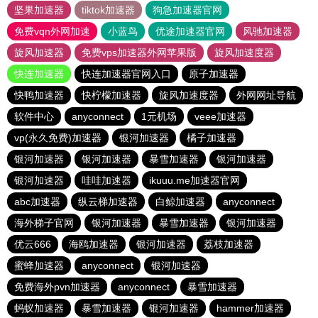
坚果加速器
tiktok加速器
狗急加速器官网
免费vqn外网加速
小蓝鸟
优途加速器官网
风驰加速器
旋风加速器
免费vps加速器外网苹果版
旋风加速度器
快连加速器
快连加速器官网入口
原子加速器
快鸭加速器
快柠檬加速器
旋风加速度器
外网网址导航
软件中心
anyconnect
1元机场
veee加速器
vp(永久免费)加速器
银河加速器
橘子加速器
银河加速器
银河加速器
暴雪加速器
银河加速器
银河加速器
哇哇加速器
ikuuu.me加速器官网
abc加速器
纵云梯加速器
白鲸加速器
anyconnect
海外梯子官网
银河加速器
暴雪加速器
银河加速器
优云666
海鸥加速器
银河加速器
荔枝加速器
蜜蜂加速器
anyconnect
银河加速器
免费海外pvn加速器
anyconnect
暴雪加速器
蚂蚁加速器
暴雪加速器
银河加速器
hammer加速器