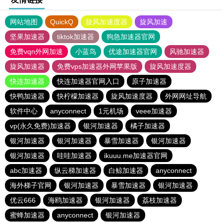
网站地图
QuickQ
旋风加速度器
旋风加速
坚果加速器
tiktok加速器
狗急加速器官网
免费vqn外网加速
小蓝鸟
优途加速器官网
风驰加速器
旋风加速器
免费vps加速器外网苹果版
旋风加速度器
快连加速器
快连加速器官网入口
原子加速器
快鸭加速器
快柠檬加速器
旋风加速度器
外网网址导航
软件中心
anyconnect
1元机场
veee加速器
vp(永久免费)加速器
银河加速器
橘子加速器
银河加速器
银河加速器
暴雪加速器
银河加速器
银河加速器
哇哇加速器
ikuuu.me加速器官网
abc加速器
纵云梯加速器
白鲸加速器
anyconnect
海外梯子官网
银河加速器
暴雪加速器
银河加速器
优云666
海鸥加速器
银河加速器
荔枝加速器
蜜蜂加速器
anyconnect
银河加速器